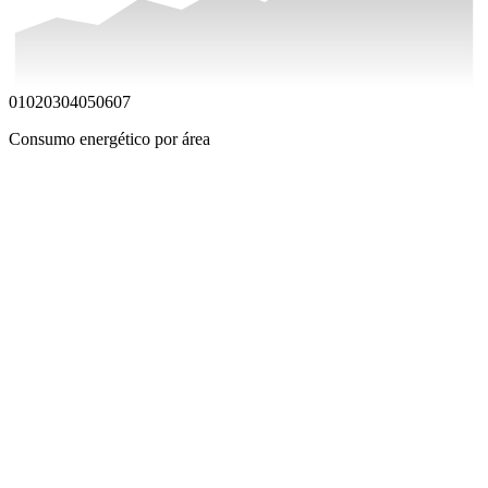
01
02
03
04
05
06
07
Consumo energético por área