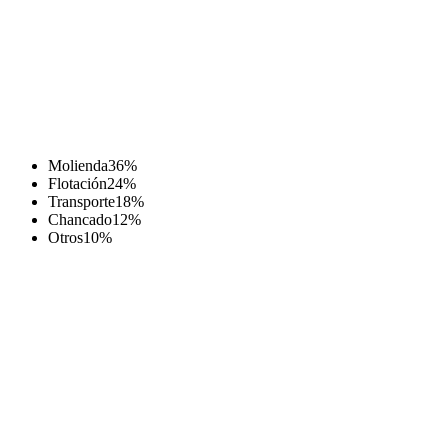
Molienda
36
%
Flotación
24
%
Transporte
18
%
Chancado
12
%
Otros
10
%